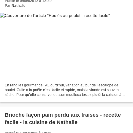
Publié le 09/09/2012 à 12:39
Par
Nathalie
En rang les gourmands ! Aujourd’hui, variation autour de l’escalope de
poulet. Cuite à la poêle c’est facile et rapide, mais la viande est souvent
sèche. Pour qu’elle conserve tout son moelleux testez plutôt la cuisson à
l’étouffé dans un jus. Préparez...
Brioche façon pain perdu aux fraises - recette
facile - la cuisine de Nathalie