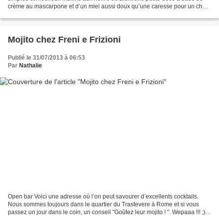
crème au mascarpone et d’un miel aussi doux qu’une caresse pour un chat
? Ils deviendraient alors de jolis...
Mojito chez Freni e Frizioni
Publié le 31/07/2013 à 06:53
Par
Nathalie
Open bar Voici une adresse où l’on peut savourer d’excellents cocktails.
Nous sommes toujours dans le quartier du Trastevere à Rome et si vous
passez un jour dans le coin, un conseil "Goûtez leur mojito ! ". Wepaaa !!! ;) A