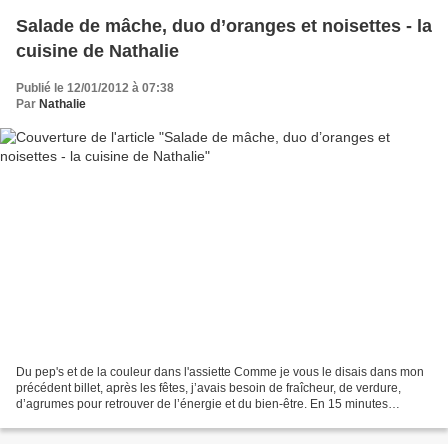
Salade de mâche, duo d’oranges et noisettes - la
cuisine de Nathalie
Publié le 12/01/2012 à 07:38
Par
Nathalie
Du pep's et de la couleur dans l'assiette Comme je vous le disais dans mon
précédent billet, après les fêtes, j’avais besoin de fraîcheur, de verdure,
d’agrumes pour retrouver de l’énergie et du bien-être. En 15 minutes
seulement, je me suis composée...