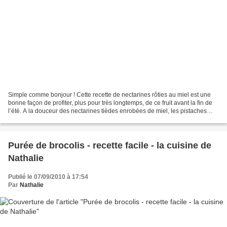
Simple comme bonjour ! Cette recette de nectarines rôties au miel est une
bonne façon de profiter, plus pour très longtemps, de ce fruit avant la fin de
l’été. A la douceur des nectarines tièdes enrobées de miel, les pistaches
grillées apportent une pointe...
Purée de brocolis - recette facile - la cuisine de
Nathalie
Publié le 07/09/2010 à 17:54
Par
Nathalie