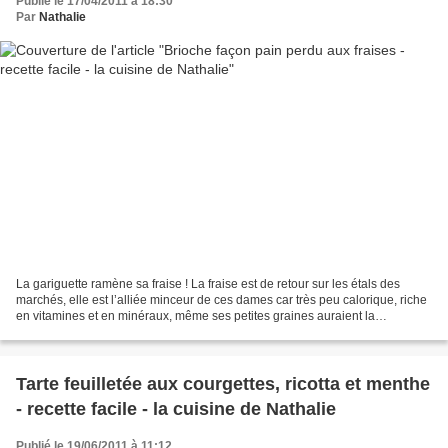
Publié le 17/04/2011 à 18:30
Par
Nathalie
La gariguette ramène sa fraise ! La fraise est de retour sur les étals des
marchés, elle est l’alliée minceur de ces dames car très peu calorique, riche
en vitamines et en minéraux, même ses petites graines auraient la
réputation d’améliorer les transits...
Tarte feuilletée aux courgettes, ricotta et menthe
- recette facile - la cuisine de Nathalie
Publié le 19/06/2011 à 11:12