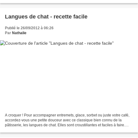
l’heure de l’aperitivo*, la...
Langues de chat - recette facile
Publié le 26/09/2012 à 06:26
Par
Nathalie
A croquer ! Pour accompagner entremets, glace, sorbet ou juste votre café,
accordez-vous une petite douceur avec ce classique bien connu de la
pâtisserie, les langues de chat. Elles sont croustillantes et faciles à faire.
Maintenant, il ne vous reste...