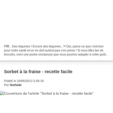
Pffff... Des légumes ! Encore des légumes...?! Oui, parce-ce que c'est bon
pour notre santé et on ne doit surtout pas s’en priver ! Si vous êtes fan de
brocolis, voici une purée onctueuse que vous pourrez adapter à votre goût,
avec ou sans pommes de terre,...
Sorbet à la fraise - recette facile
Publié le 20/06/2013 à 06:16
Par
Nathalie