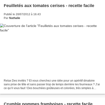
Feuilletés aux tomates cerises - recette facile
Publié le 28/07/2012 à 16:43
Par
Nathalie
Relax Des invités ? Et vous cherchez une idée pour un apéritif dinatoire
sans prise de tête et sans passer trop de temps derrière les fourneaux ? J’ai
ce qu’il vous faut ! Des bouchées goûteuses et colorées, très simples à
préparer avec de la pâte feuilletée,...
Crumble pommes framboises - recette facile