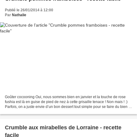
Publié le 26/01/2014 à 12:00
Par
Nathalie
Goûter cocooning Oui, nous sommes bien en janvier et la touche de rose
fushia est là en guise de pied de nez à cette grisaille tenace ! Non mais ! :)
Parfois, on a juste envie d’un bon dessert tout simple pour se faire du bien et
qui puisse plaire à tout...
Crumble aux mirabelles de Lorraine - recette
facile