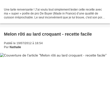
Une tarte renversante ! J’ai voulu tout simplement tester cette recette avec
ma « super » poêle de pro De Buyer (Made in France) d’une qualité de
cuisson irréprochable. Le seul inconvénient que je lui trouve, c'est son poids
! Elle est lourde. Là, j’avoue...
Melon rôti au lard croquant - recette facile
Publié le 19/07/2012 à 18:54
Par
Nathalie