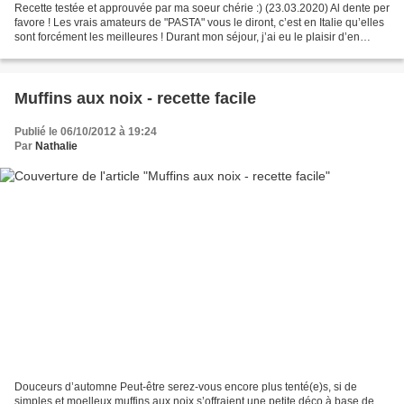
Recette testée et approuvée par ma soeur chérie :) (23.03.2020) Al dente per
favore ! Les vrais amateurs de "PASTA" vous le diront, c’est en Italie qu’elles
sont forcément les meilleures ! Durant mon séjour, j’ai eu le plaisir d’en
goûter de toutes sortes...
Muffins aux noix - recette facile
Publié le 06/10/2012 à 19:24
Par
Nathalie
Douceurs d’automne Peut-être serez-vous encore plus tenté(e)s, si de
simples et moelleux muffins aux noix s’offraient une petite déco à base de