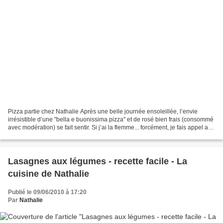
Pizza partie chez Nathalie Après une belle journée ensoleillée, l’envie
irrésistible d’une "bella e buonissima pizza" et de rosé bien frais (consommé
avec modération) se fait sentir. Si j’ai la flemme... forcément, je fais appel au
pizzaïolo du quartier....
Lasagnes aux légumes - recette facile - La
cuisine de Nathalie
Publié le 09/06/2010 à 17:20
Par
Nathalie