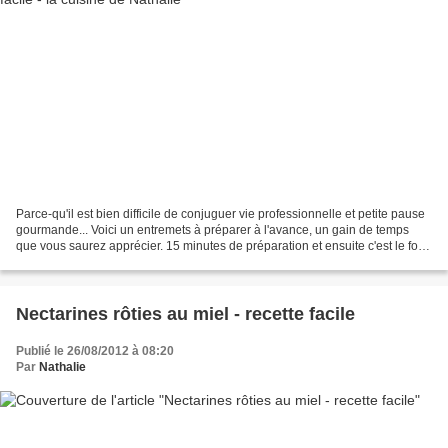
Parce-qu'il est bien difficile de conjuguer vie professionnelle et petite pause
gourmande... Voici un entremets à préparer à l'avance, un gain de temps
que vous saurez apprécier. 15 minutes de préparation et ensuite c'est le four
qui s'occupe de tout...
Nectarines rôties au miel - recette facile
Publié le 26/08/2012 à 08:20
Par
Nathalie