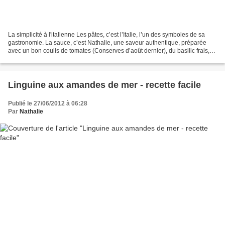
La simplicité à l'italienne Les pâtes, c’est l’Italie, l’un des symboles de sa
gastronomie. La sauce, c’est Nathalie, une saveur authentique, préparée
avec un bon coulis de tomates (Conserves d’août dernier), du basilic frais,
de l’ail et de l’origan,...
Linguine aux amandes de mer - recette facile
Publié le 27/06/2012 à 06:28
Par
Nathalie