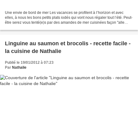
Une envie de bord de mer Les vacances se profilent à l’horizon et avec
elles, à nous les bons petits plats iodés qui vont nous régaler tout l’été. Peut-
être serez vous tenté(e)s par des amandes de mer cuisinées façon "alle
vongole" comme en Italie avec...
Linguine au saumon et brocolis - recette facile -
la cuisine de Nathalie
Publié le 19/01/2012 à 07:23
Par
Nathalie