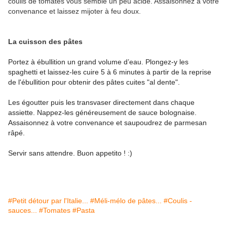
coulis de tomates vous semble un peu acide. Assaisonnez à votre
convenance et laissez mijoter à feu doux.
La cuisson des pâtes
Portez à ébullition un grand volume d’eau. Plongez-y les
spaghetti
et laissez-les cuire 5 à 6 minutes à partir de la reprise
de l'ébullition pour obtenir des pâtes cuites "al dente".
Les égoutter puis les transvaser directement dans chaque
assiette. Nappez-les généreusement de sauce bolognaise.
Assaisonnez à votre convenance et saupoudrez de parmesan
râpé.
Servir sans attendre. Buon appetito ! :)
#Petit détour par l'Italie...
#Méli-mélo de pâtes...
#Coulis -
sauces...
#Tomates
#Pasta