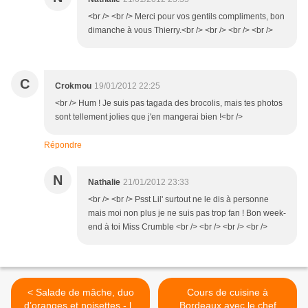
<br /> <br /> Merci pour vos gentils compliments, bon
dimanche à vous Thierry.<br /> <br /> <br /> <br />
C
Crokmou
19/01/2012 22:25
<br /> Hum ! Je suis pas tagada des brocolis, mais tes photos
sont tellement jolies que j'en mangerai bien !<br />
Répondre
N
Nathalie
21/01/2012 23:33
<br /> <br /> Psst Lil' surtout ne le dis à personne
mais moi non plus je ne suis pas trop fan ! Bon week-
end à toi Miss Crumble <br /> <br /> <br /> <br />
< Salade de mâche, duo
Cours de cuisine à
d’oranges et noisettes - la
Bordeaux avec le chef