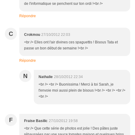
de l'informatique se penchent sur ton ordi !<br />
Répondre
C
Crokmou
27/10/2012 22:03
<br /> Elles ont l'air divines ces spaguettis ! Bisous Tata et
passe un bon début de semaine !<br />
Répondre
N
Nathalie
28/10/2012 22:34
<br /> <br /> Buonissima ! Merci à toi Sarah, je
t'envoie moi aussi plein de bisous !<br /> <br /> <br />
<br />
F
Fraise Basilic
27/10/2012 19:58
<br /> Que cette série de photos est jolie ! Des pâtes juste
réhaussées par une sauce tomates maison et quelques brins