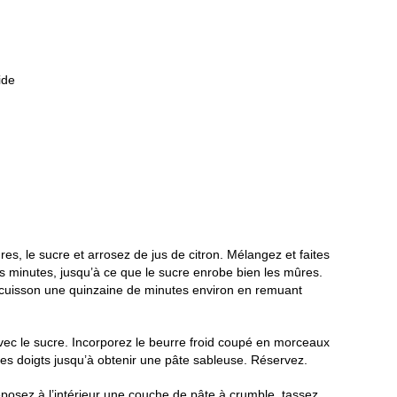
ide
s, le sucre et arrosez de jus de citron. Mélangez et faites
s minutes, jusqu’à ce que le sucre enrobe bien les mûres.
a cuisson une quinzaine de minutes environ en remuant
vec le sucre. Incorporez le beurre froid coupé en morceaux
 des doigts jusqu’à obtenir une pâte sableuse. Réservez.
éposez à l’intérieur une couche de pâte à crumble, tassez