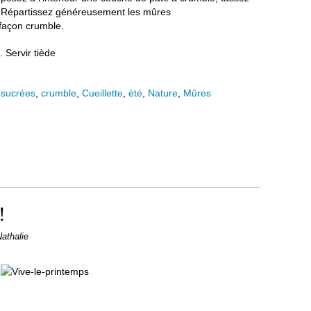
 Répartissez généreusement les mûres
e façon crumble.
 Servir tiède
 sucrées
,
crumble
,
Cueillette
,
été
,
Nature
,
Mûres
!
Nathalie