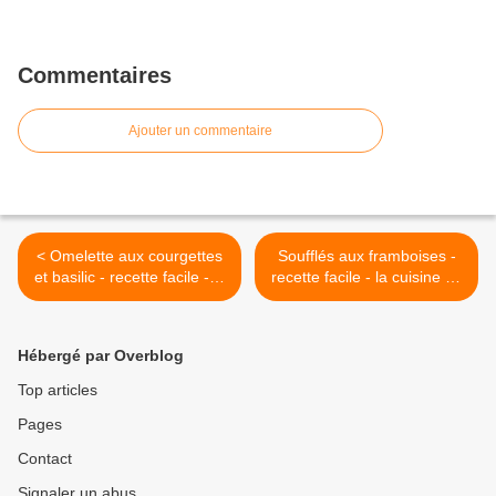
Commentaires
Ajouter un commentaire
< Omelette aux courgettes
Soufflés aux framboises -
et basilic - recette facile - la
recette facile - la cuisine de
cuisine de Nathalie
Nathalie >
Hébergé par Overblog
Top articles
Pages
Contact
Signaler un abus