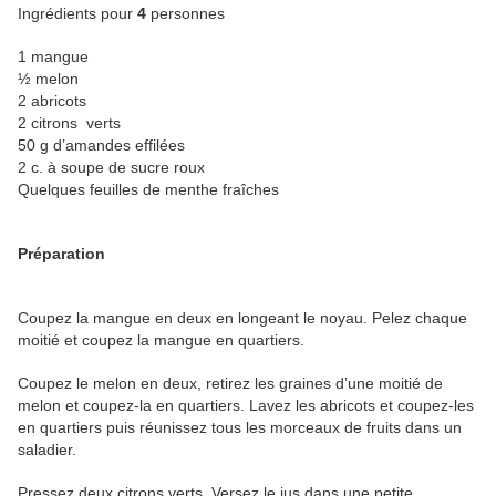
Ingrédients pour
4
personnes
1 mangue
½ melon
2 abricots
2 citrons verts
50 g d’amandes effilées
2 c. à soupe de sucre roux
Quelques feuilles de menthe fraîches
Préparation
Coupez la mangue en deux en longeant le noyau. Pelez chaque
moitié et coupez la mangue en quartiers.
Coupez le melon en deux, retirez les graines d’une moitié de
melon et coupez-la en quartiers. Lavez les abricots et coupez-les
en quartiers puis réunissez tous les morceaux de fruits dans un
saladier.
Pressez deux citrons verts. Versez le jus dans une petite