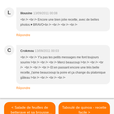
L
lilousine
13/09/2011 00:08
<br /> <br /> Encore une bien jolie recette, avec de belles
photos.♥ BRAVO<br /> <br /> <br /> <br />
Répondre
C
Crokmou
13/09/2011 00:03
<br /> <br /> Y'a pas tes petits messages me font toujours
sourire !<br /> <br /> <br /> Merci beaucoup !<br /> <br /> <br
/> <br /> <br /> <br /> Et en passant encore une très belle
recette, j'aime beaucooup la poire et ça change du platonique
gâteau !<br /> <br /> <br /> <br />
Répondre
< Salade de feuilles de
Taboulé de quinoa - recette
betterave et sa brousse
facile >