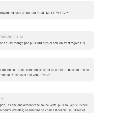
ouverte et juste un puuuur régal : MILLE MERCI !!!!
07/08/2022 16:12
ons aussi mangé pas plus tard qu’hier soir, on s’est régalés ! :)
oi qui ne sais jamis comment cuisiner ce genre de poisson et bien
omme toi !! bisous et bon vendri.<br />
:36
gion, les anciens aiment cette sauce verte, plus souvent cuisinée
 bourré d'arêtes) néanmoins sa chair est délicieuse ! Bises et