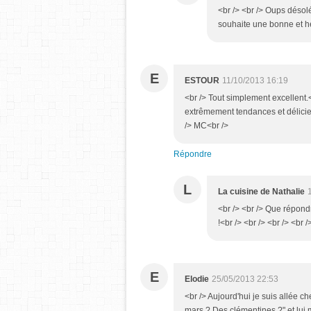
<br /> <br /> Oups désolée
souhaite une bonne et he
E
ESTOUR
11/10/2013 16:19
<br /> Tout simplement excellent.<
extrêmement tendances et délicie
/> MC<br />
Répondre
L
La cuisine de Nathalie
<br /> <br /> Que répon
!<br /> <br /> <br /> <br /
E
Elodie
25/05/2013 22:53
<br /> Aujourd'hui je suis allée ch
mars ? Des clémentines ?" et lui m