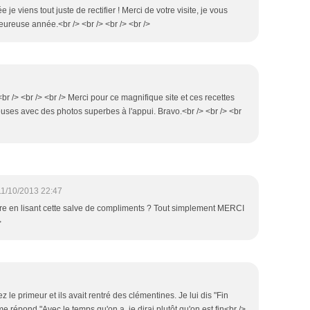
 je viens tout juste de rectifier ! Merci de votre visite, je vous
ureuse année.<br /> <br /> <br /> <br />
br /> <br /> <br /> Merci pour ce magnifique site et ces recettes
uses avec des photos superbes à l'appui. Bravo.<br /> <br /> <br
11/10/2013 22:47
dre en lisant cette salve de compliments ? Tout simplement MERCI
>
ez le primeur et ils avait rentré des clémentines. Je lui dis "Fin
e répond "Avec le temps qu'on a, je dirai plutôt qu'on est fin<br />