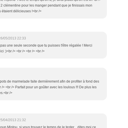
é 2 clémentine pour les manger pendant que je finissais mon
 étaient délicieuses !<br />
26/05/2013 22:33
e pas une seule seconde que tu puisses t'être régalée ! Merci
ci :)<br /> <br /> <br /> <br />
 pots de marmelade faite dernièrement afin de profiter à fond des
 /> <br /> Parfait pour un goûter avec les loulous !!! De plus les
s.<br />
25/04/2013 21:32
oup Mistou, si vous trouvez le temps de le tester... dites moi ce