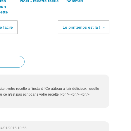
res
Noël - recette facile
pommes
çon
ette
e facile
Le printemps est là !
te t votre recette à l'instant ! Ce gâteau a l'air délicieux ! quelle
ce n'est pas écrit dans votre recette !<br /> <br /> <br />
04/01/2015 10:56