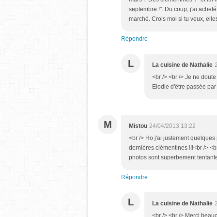
septembre !". Du coup, j'ai achet
marché. Crois moi si tu veux, elles
Répondre
L
La cuisine de Nathalie
<br /> <br /> Je ne dout
Elodie d'être passée par i
M
Mistou
24/04/2013 13:22
<br /> Ho j'ai justement quelques
dernières clémentines !!!<br /> <br
photos sont superbement tentante
Répondre
L
La cuisine de Nathalie
<br /> <br /> Merci beauc