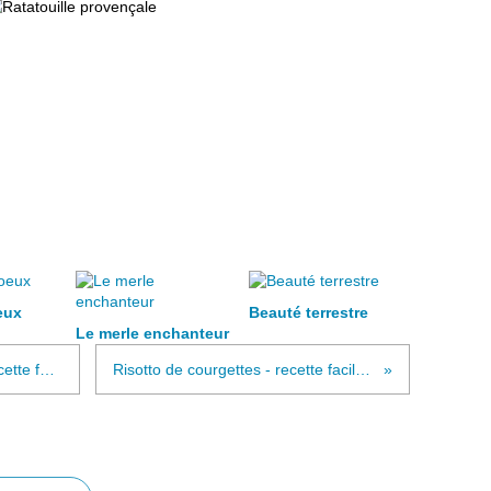
eux
Beauté terrestre
Le merle enchanteur
Panna cotta aux fruits rouges - recette facile - La cuisine de Nathalie
Risotto de courgettes - recette facile - La cuisine de Nathalie