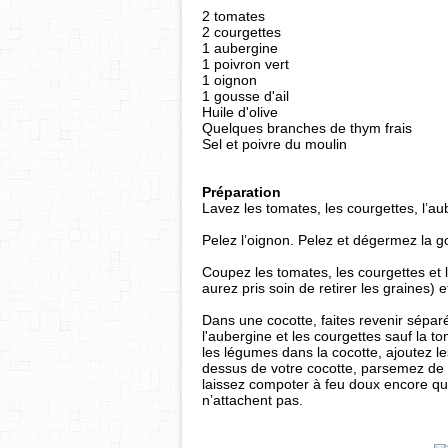
2 tomates
2 courgettes
1 aubergine
1 poivron vert
1 oignon
1 gousse d'ail
Huile d'olive
Quelques branches de thym frais
Sel et poivre du moulin
Préparation
Lavez les
tomates, les courgettes, l’au
Pelez l’oignon.
Pelez et dégermez la go
Coupez les tomates, les courgettes et l
aurez pris soin de retirer les graines) e
Dans une cocotte, faites revenir séparé
l'aubergine
et
les courgettes
sauf la tom
les légumes dans la cocotte, ajoutez l
dessus de votre cocotte,
parsemez de t
laissez compoter à feu doux encore q
n’attachent pas.