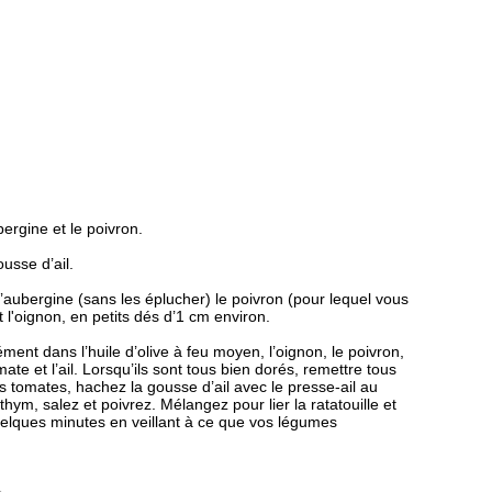
bergine et le poivron.
usse d’ail.
’aubergine (sans les éplucher) le poivron
(pour lequel vous
t l'oignon, en petits dés d’1 cm environ.
ment dans l’huile d’olive à feu moyen, l’oignon, le poivron,
ate et l’ail. L
orsqu’ils sont tous bien dorés, r
emettre tous
es tomates,
hachez la gousse d’ail avec le presse-ail au
hym, salez et poivrez.
Mélangez pour lier la ratatouille et
uelques minutes
en veillant à ce que vos légumes