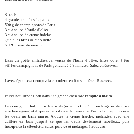
8 oeufs
4 grandes tranches de pains
500 g de champignons de Paris
3 c. à soupe d’huile d’olive
3 c. à soupe de crème fraîche
Quelques brins de ciboulette
Sel & poivre du moulin
Dans un poêle antiadhésive, versez de l’huile d’olive, faites dorer à feu
vif,
les champignons de Paris pendant 6 à 8 minutes. Salez et réservez.
Lavez, égouttez et coupez la ciboulette en fines lanières. Réservez.
Faites bouillir de l’eau dans une grande casserole
remplie à moitié
.
Dans
un
grand bol, battre les oeufs (mais pas trop ! Le mélange ne doit pas
être homogène) et disposez le bol dans la casserole d’eau chaude pour cuire
les oeufs
au
bain marie
. Ajoutez la crème fraîche, mélangez avec une
cuillère en bois
jusqu’à ce que les oeufs
deviennent moelleux, puis
incorporez la ciboulette, salez, poivrez et mélangez à nouveau.