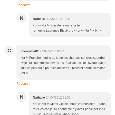
Répondre
N
Nathalie
02/05/2012 22:31
<br /> <br /> Suis de retour et je te
remercie Laurence Biz :)<br /> <br /> <br /> <br />
C
choupette82
24/04/2012 10:24
<br /> Franchement tu as toute tes chances car c'est superbe
!!!! je suis admirative devant tes réalisations car j'avoue que je
suis un peu nulle pour les desserts !! bises et bonne semaine.
<br />
Répondre
N
Nathalie
24/04/2012 21:56
<br /> <br /> Merci Céline nous verrons bien... dans
tous les cas je suis contente d'y avoir participer<br />
:) Bisous<br /> <br /> <br /> <br />