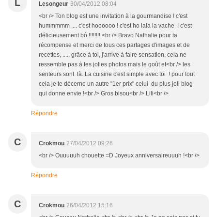
L
Lesongeur
30/04/2012 08:04
<br /> Ton blog est une invitation à la gourmandise ! c'est
hummmmm .... c'est hoooooo ! c'est ho lala la vache ! c'est
délicieusement bô !!!!!!!!.<br /> Bravo Nathalie pour ta
récompense et merci de tous ces partages d'images et de
recettes, ..... grâce à toi, j'arrive à faire sensation, cela ne
ressemble pas à tes jolies photos mais le goût et<br /> les
senteurs sont là. La cuisine c'est simple avec toi ! pour tout
cela je te décerne un autre "1er prix" celui du plus joli blog
qui donne envie !<br /> Gros bisou<br /> Lili<br />
Répondre
C
Crokmou
27/04/2012 09:26
<br /> Ouuuuuh chouette =D Joyeux anniversaireuuuh !<br />
Répondre
C
Crokmou
26/04/2012 15:16