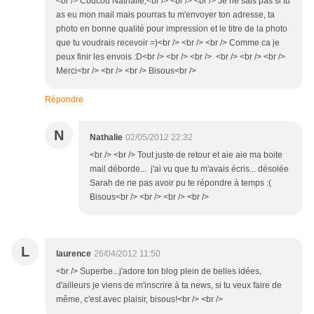
<br /> Coucou Nathalie,<br /> <br /> <br /> Je ne sais pas si tu
as eu mon mail mais pourras tu m'envoyer ton adresse, ta
photo en bonne qualité pour impression et le titre de la photo
que tu voudrais recevoir =)<br /> <br /> <br /> Comme ca je
peux finir les envois :D<br /> <br /> <br /> <br /> <br /> <br />
Merci<br /> <br /> <br /> Bisous<br />
Répondre
N
Nathalie
02/05/2012 22:32
<br /> <br /> Tout juste de retour et aie aie ma boite
mail déborde... j'ai vu que tu m'avais écris... désolée
Sarah de ne pas avoir pu te répondre à temps :(
Bisous<br /> <br /> <br /> <br />
L
laurence
26/04/2012 11:50
<br /> Superbe...j'adore ton blog plein de belles idées,
d'ailleurs je viens de m'inscrire à ta news, si tu veux faire de
même, c'est avec plaisir, bisous!<br /> <br />