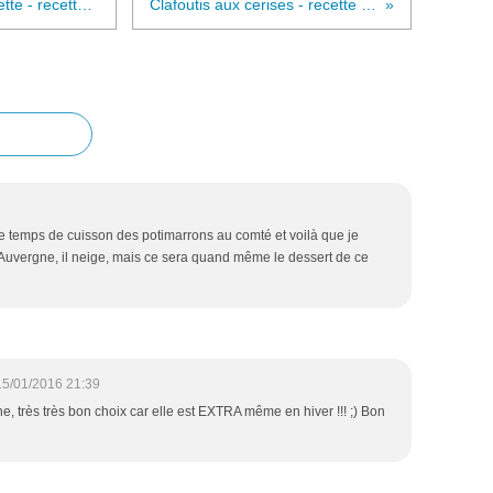
Cheesecake citron, fraises gariguette - recette facile
Clafoutis aux cerises - recette facile
ir le temps de cuisson des potimarrons au comté et voilà que je
d en Auvergne, il neige, mais ce sera quand même le dessert de ce
15/01/2016 21:39
ne, très très bon choix car elle est EXTRA même en hiver !!! ;) Bon