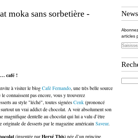
t moka sans sorbetière -
Newsl
Abonnez
articles 
Rech
r… café !
nvite à visiter le blog
Café Fernando
, une très belle source
e le connaissent pas encore, vous y trouverez
sserts au style "léché", toutes signées
Cenk
(prononcé
 surtout un vrai addict de chocolat.
A voir absolument son
 magnifique dentelle au chocolat qui lui a valu d’être
te originale de desserts par le magazine américain
Saveur
.
hocolat
Hervé This
(inventée par
) née d’un principe