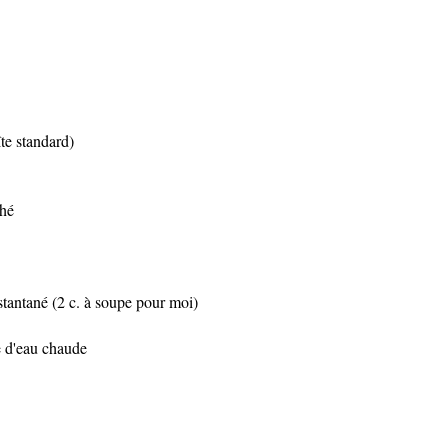
îte standard)
ché
nstantané (2 c. à soupe pour moi)
pe d'eau chaude