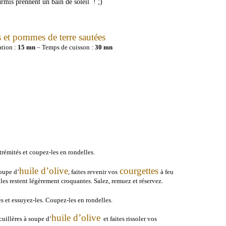
rmis prennent un bain de soleil ! ;)
 et pommes de terre sautées
ation :
15 mn
– Temps de cuisson :
30 mn
xtrémités et coupez-les en rondelles.
huile d’olive
courgettes
oupe d’
, faites revenir vos
à feu
es restent légèrement croquantes. Salez, remuez et réservez.
es et essuyez-les. Coupez-les en rondelles.
huile d’olive
cuillères à soupe d’
et faites rissoler vos