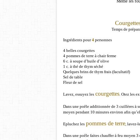
Même les fou
Courgettes
Temps de prépar
Ingrédients pour
4
personnes
4 belles courgettes
4 pommes de terre à chair ferme
6 c. à soupe d’huile d’olive
1 c. à thé de thym séché
Quelques brins de thym frais (facultatif)
Sel de table
Fleur de sel
courgettes
Lavez, essuyez les
. Otez les e
Dans une poêle additionnée de 3 cuillères à s
moyen pendant 10 minutes environ afin qu’ell
pommes de terre
Epluchez les
, lavez-l
Dans une poêle faites chauffer à feu moyen 3 