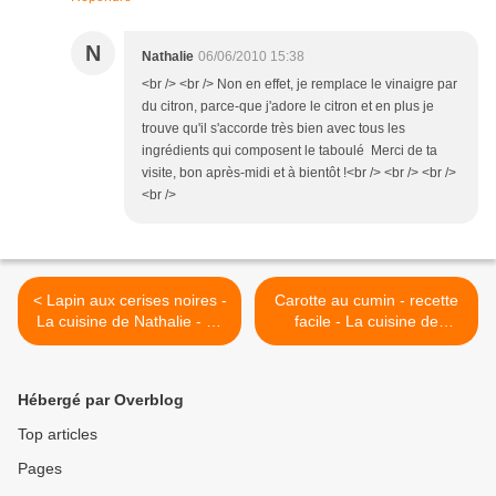
N
Nathalie
06/06/2010 15:38
<br /> <br /> Non en effet, je remplace le vinaigre par
du citron, parce-que j'adore le citron et en plus je
trouve qu'il s'accorde très bien avec tous les
ingrédients qui composent le taboulé Merci de ta
visite, bon après-midi et à bientôt !<br /> <br /> <br />
<br />
< Lapin aux cerises noires -
Carotte au cumin - recette
La cuisine de Nathalie - Le
facile - La cuisine de
blog de recettes faciles
Nathalie >
Hébergé par Overblog
Top articles
Pages